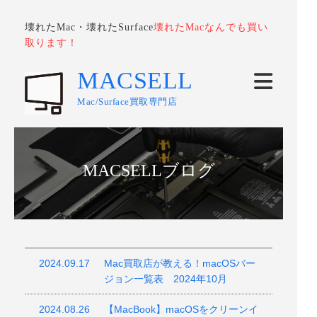
壊れたMac・壊れたSurface
壊れたMacなんでも買い
取ります！
MACSELL
Mac/Surface買取専門店
MACSELLブログ
2024.09.17
Mac買取店が教える！macOSバー
ジョン一覧表 2024年10月
2024.08.26
【MacBook】macOSをクリーンイ