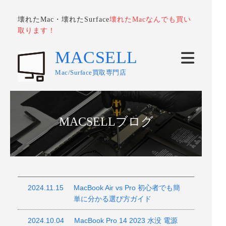
壊れたMac・壊れたSurface
壊れたMacなんでも買い
取ります！
MACSELL
Mac/Surface買取専門店
MACSELLブログ
2024.11.15
MacBook Air vs Pro 初心者でも簡
単に分かる選び方ガイド
2024.10.04
MacBook Pro 14 2023 水没 電源