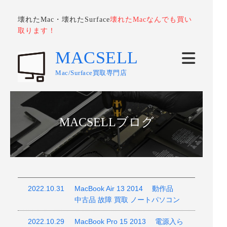
壊れたMac・壊れたSurface
壊れたMacなんでも買い
取ります！
MACSELL
Mac/Surface買取専門店
MACSELLブログ
2022.10.31
MacBook Air 13 2014 動作品
中古品 故障 買取 ノートパソコン
2022.10.29
MacBook Pro 15 2013 電源入ら