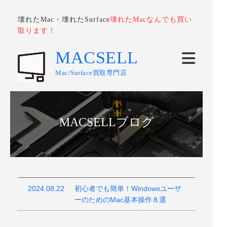
壊れたMac・壊れたSurface
壊れたMacなんでも買い
取ります！
MACSELL
Mac/Surface買取専門店
MACSELLブログ
2024.08.22
初心者でも簡単！Windowsユーザ
ーのためのMac基本操作８選