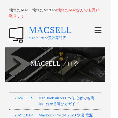
壊れたMac・壊れたSurface
壊れたMacなんでも買い
取ります！
MACSELL
Mac/Surface買取専門店
MACSELLブログ
2024.11.15
MacBook Air vs Pro 初心者でも簡
単に分かる選び方ガイド
2024.10.04
MacBook Pro 14 2023 水没 電源