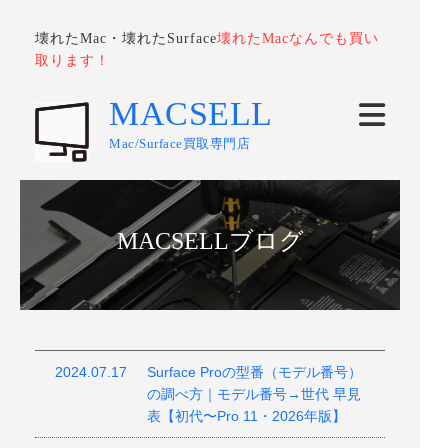
壊れたMac・壊れたSurface
壊れたMacなんでも買い
取ります！
MACSELL
Mac/Surface買取専門店
MACSELLブログ
2024.07.17
Surface Proの型番（モデル番号）
の調べ方｜モデル番号→世代 早見
表【初代〜Pro 11・2026年版】