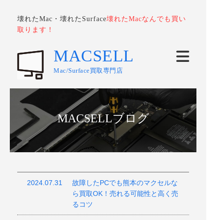
壊れたMac・壊れたSurface
壊れたMacなんでも買い
取ります！
MACSELL
Mac/Surface買取専門店
MACSELLブログ
2024.07.31
故障したPCでも熊本のマクセルな
ら買取OK！売れる可能性と高く売
るコツ