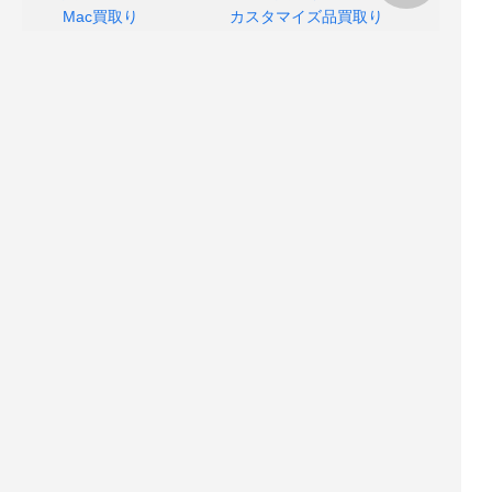
Mac買取り
カスタマイズ品買取り
MacBOOK買取り
運営会社情報
よくあるご質問
プライバシーポリシー
店舗へのアクセス
Copyright © 2018 MACSELL All rights reserved.