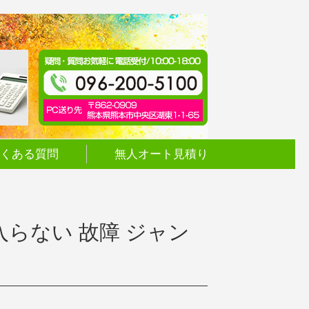
くある質問
無人オート見積り
 電源入らない 故障 ジャン