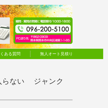
くある質問
無人オート見積り
5 電源入らない ジャンク