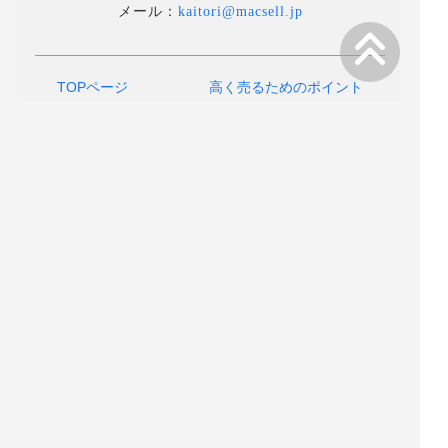
メール：
kaitori@macsell.jp
TOPページ
高く売るためのポイント
選ばれる理由
法人向け買取り
買取の流れ
故障品買取り
Mac買取り
カスタマイズ品買取り
MacBOOK買取り
運営会社情報
よくあるご質問
プライバシーポリシー
店舗へのアクセス