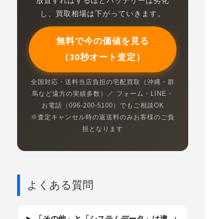
放置すればするほどバッテリーは劣化
し、買取相場は下がっていきます。
無料で今の価値を見る
（30秒オート査定）
全国対応・送料当店負担の宅配買取（沖縄・群
馬など遠方の実績多数）／ フォーム・LINE・
お電話（096-200-5100）でもご相談OK
※査定キャンセル時の返送料のみお客様のご負
担となります
よくある質問
「その他」と「システムデータ」は違