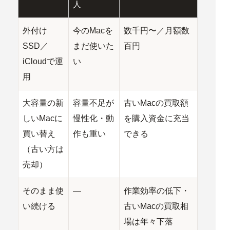
人
外付け
今のMacを
数千円〜／月額数
SSD／
まだ使いた
百円
iCloudで運
い
用
大容量の新
容量不足が
古いMacの買取額
しいMacに
慢性化・動
を購入資金に充当
買い替え
作も重い
できる
（古い方は
売却）
そのまま使
—
作業効率の低下・
い続ける
古いMacの買取相
場は年々下落