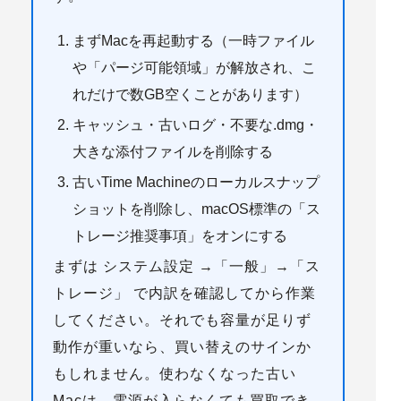
まずMacを再起動する
（一時ファイル
や「パージ可能領域」が解放され、こ
れだけで数GB空くことがあります）
キャッシュ・古いログ・不要な.dmg・
大きな添付ファイルを削除
する
古いTime Machineのローカルスナップ
ショットを削除
し、macOS標準の「ス
トレージ推奨事項」をオンにする
まずは
システム設定 →「一般」→「ス
トレージ」
で内訳を確認してから作業
してください。
それでも容量が足りず
動作が重いなら、買い替えのサインか
もしれません
。使わなくなった古い
Macは、電源が入らなくても買取でき